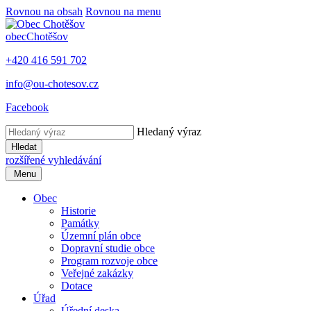
Rovnou na obsah
Rovnou na menu
obec
Chotěšov
+420 416 591 702
info@ou-chotesov.cz
Facebook
Hledaný výraz
Hledat
rozšířené vyhledávání
Menu
Obec
Historie
Památky
Územní plán obce
Dopravní studie obce
Program rozvoje obce
Veřejné zakázky
Dotace
Úřad
Úřední deska