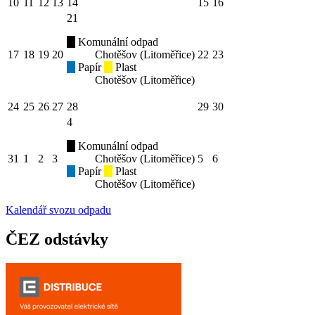
10
11
12
13
14
15
16
21
Komunální odpad
17
18
19
20
Chotěšov (Litoměřice)
22
23
Papír
Plast
Chotěšov (Litoměřice)
24
25
26
27
28
29
30
4
Komunální odpad
31
1
2
3
Chotěšov (Litoměřice)
5
6
Papír
Plast
Chotěšov (Litoměřice)
Kalendář svozu odpadu
ČEZ odstávky