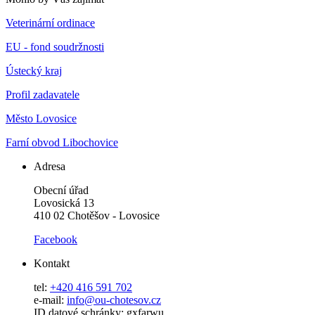
Veterinární ordinace
EU - fond soudržnosti
Ústecký kraj
Profil zadavatele
Město Lovosice
Farní obvod Libochovice
Adresa
Obecní úřad
Lovosická 13
410 02 Chotěšov - Lovosice
Facebook
Kontakt
tel:
+420 416 591 702
e-mail:
info@ou-chotesov.cz
ID datové schránky: gxfarwu