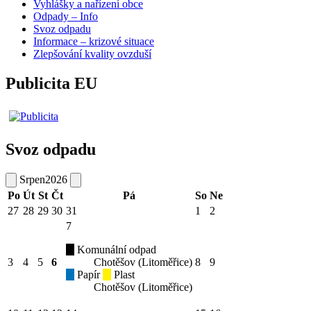
Vyhlášky a nařízení obce
Odpady – Info
Svoz odpadu
Informace – krizové situace
Zlepšování kvality ovzduší
Publicita EU
Svoz odpadu
Srpen
2026
Po
Út
St
Čt
Pá
So
Ne
27
28
29
30
31
1
2
7
Komunální odpad
3
4
5
6
Chotěšov (Litoměřice)
8
9
Papír
Plast
Chotěšov (Litoměřice)