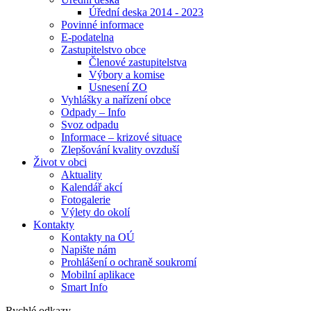
Úřední deska 2014 - 2023
Povinné informace
E-podatelna
Zastupitelstvo obce
Členové zastupitelstva
Výbory a komise
Usnesení ZO
Vyhlášky a nařízení obce
Odpady – Info
Svoz odpadu
Informace – krizové situace
Zlepšování kvality ovzduší
Život v obci
Aktuality
Kalendář akcí
Fotogalerie
Výlety do okolí
Kontakty
Kontakty na OÚ
Napište nám
Prohlášení o ochraně soukromí
Mobilní aplikace
Smart Info
Rychlé odkazy