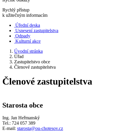
Rychlý přístup
k užitečným informacím
Úřední deska
Usnesení zastupitelstva
Odpady
Kulturní akce
Úvodní stránka
Úřad
Zastupitelstvo obce
Členové zastupitelstva
Členové zastupitelstva
Starosta obce
Ing. Jan Heřmanský
Tel.: 724 057 389
E-mail:
starosta@ou-chotesov.cz