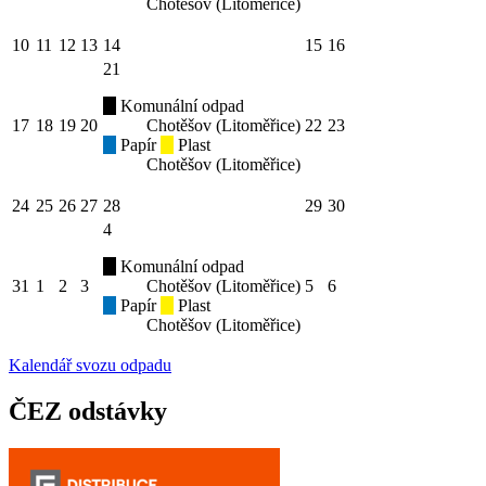
Chotěšov (Litoměřice)
10
11
12
13
14
15
16
21
Komunální odpad
17
18
19
20
Chotěšov (Litoměřice)
22
23
Papír
Plast
Chotěšov (Litoměřice)
24
25
26
27
28
29
30
4
Komunální odpad
31
1
2
3
Chotěšov (Litoměřice)
5
6
Papír
Plast
Chotěšov (Litoměřice)
Kalendář svozu odpadu
ČEZ odstávky