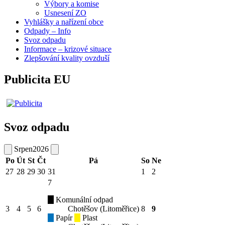
Výbory a komise
Usnesení ZO
Vyhlášky a nařízení obce
Odpady – Info
Svoz odpadu
Informace – krizové situace
Zlepšování kvality ovzduší
Publicita EU
Svoz odpadu
Srpen
2026
Po
Út
St
Čt
Pá
So
Ne
27
28
29
30
31
1
2
7
Komunální odpad
3
4
5
6
Chotěšov (Litoměřice)
8
9
Papír
Plast