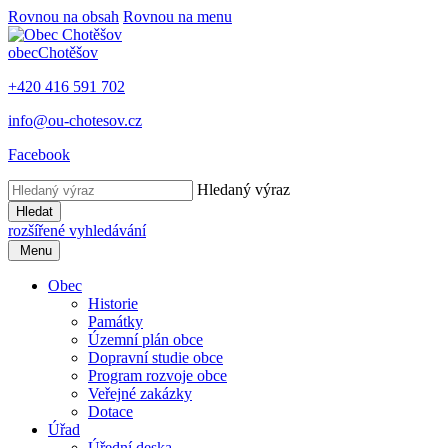
Rovnou na obsah
Rovnou na menu
obec
Chotěšov
+420 416 591 702
info@ou-chotesov.cz
Facebook
Hledaný výraz
Hledat
rozšířené vyhledávání
Menu
Obec
Historie
Památky
Územní plán obce
Dopravní studie obce
Program rozvoje obce
Veřejné zakázky
Dotace
Úřad
Úřední deska