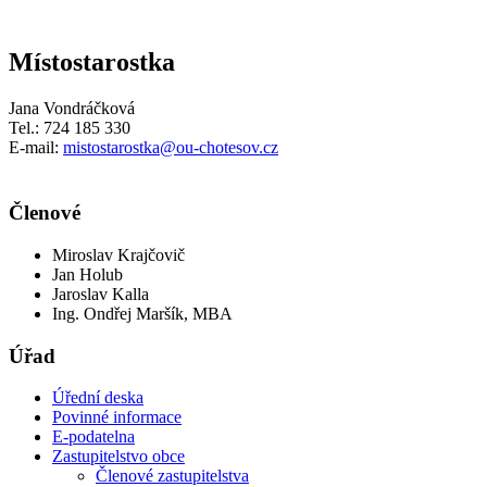
Místostarostka
Jana Vondráčková
Tel.: 724 185 330
E-mail:
mistostarostka@ou-chotesov.cz
Členové
Miroslav Krajčovič
Jan Holub
Jaroslav Kalla
Ing. Ondřej Maršík, MBA
Úřad
Úřední deska
Povinné informace
E-podatelna
Zastupitelstvo obce
Členové zastupitelstva