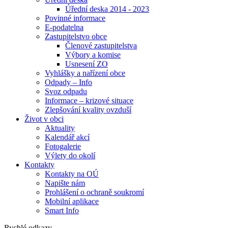
Úřední deska 2014 - 2023
Povinné informace
E-podatelna
Zastupitelstvo obce
Členové zastupitelstva
Výbory a komise
Usnesení ZO
Vyhlášky a nařízení obce
Odpady – Info
Svoz odpadu
Informace – krizové situace
Zlepšování kvality ovzduší
Život v obci
Aktuality
Kalendář akcí
Fotogalerie
Výlety do okolí
Kontakty
Kontakty na OÚ
Napište nám
Prohlášení o ochraně soukromí
Mobilní aplikace
Smart Info
Rychlé odkazy