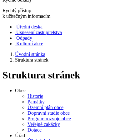
Rychlý přístup
k užitečným informacím
Úřední deska
Usnesení zastupitelstva
Odpady
Kulturní akce
Úvodní stránka
Struktura stránek
Struktura stránek
Obec
Historie
Památky
Územní plán obce
Dopravní studie obce
Program rozvoje obce
Veřejné zakázky
Dotace
Úřad