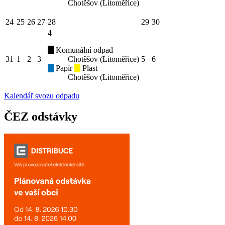
Chotěšov (Litoměřice)
24
25
26
27
28
29
30
4
Komunální odpad
31
1
2
3
Chotěšov (Litoměřice)
5
6
Papír
Plast
Chotěšov (Litoměřice)
Kalendář svozu odpadu
ČEZ odstávky