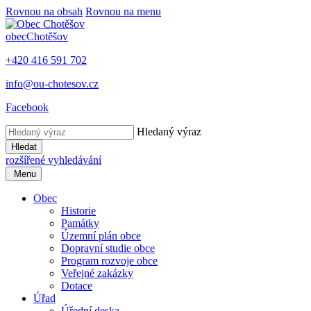
Rovnou na obsah
Rovnou na menu
obec
Chotěšov
+420 416 591 702
info@ou-chotesov.cz
Facebook
Hledaný výraz
Hledat
rozšířené vyhledávání
Menu
Obec
Historie
Památky
Územní plán obce
Dopravní studie obce
Program rozvoje obce
Veřejné zakázky
Dotace
Úřad
Úřední deska