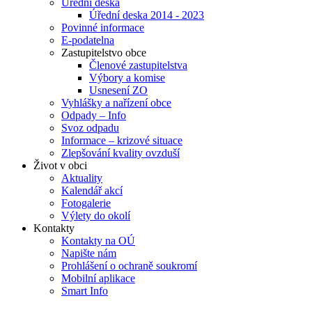
Úřední deska
Úřední deska 2014 - 2023
Povinné informace
E-podatelna
Zastupitelstvo obce
Členové zastupitelstva
Výbory a komise
Usnesení ZO
Vyhlášky a nařízení obce
Odpady – Info
Svoz odpadu
Informace – krizové situace
Zlepšování kvality ovzduší
Život v obci
Aktuality
Kalendář akcí
Fotogalerie
Výlety do okolí
Kontakty
Kontakty na OÚ
Napište nám
Prohlášení o ochraně soukromí
Mobilní aplikace
Smart Info