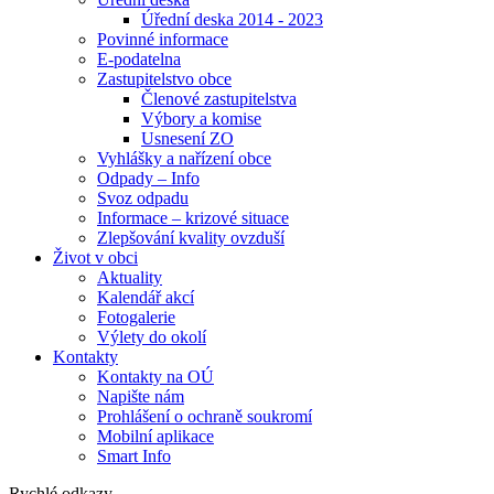
Úřední deska 2014 - 2023
Povinné informace
E-podatelna
Zastupitelstvo obce
Členové zastupitelstva
Výbory a komise
Usnesení ZO
Vyhlášky a nařízení obce
Odpady – Info
Svoz odpadu
Informace – krizové situace
Zlepšování kvality ovzduší
Život v obci
Aktuality
Kalendář akcí
Fotogalerie
Výlety do okolí
Kontakty
Kontakty na OÚ
Napište nám
Prohlášení o ochraně soukromí
Mobilní aplikace
Smart Info
Rychlé odkazy