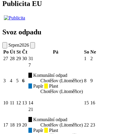
Publicita EU
Svoz odpadu
Srpen
2026
Po
Út
St
Čt
Pá
So
Ne
27
28
29
30
31
1
2
7
Komunální odpad
3
4
5
6
Chotěšov (Litoměřice)
8
9
Papír
Plast
Chotěšov (Litoměřice)
10
11
12
13
14
15
16
21
Komunální odpad
17
18
19
20
Chotěšov (Litoměřice)
22
23
Papír
Plast