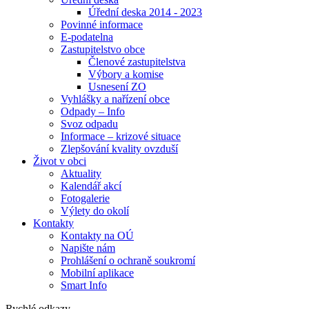
Úřední deska 2014 - 2023
Povinné informace
E-podatelna
Zastupitelstvo obce
Členové zastupitelstva
Výbory a komise
Usnesení ZO
Vyhlášky a nařízení obce
Odpady – Info
Svoz odpadu
Informace – krizové situace
Zlepšování kvality ovzduší
Život v obci
Aktuality
Kalendář akcí
Fotogalerie
Výlety do okolí
Kontakty
Kontakty na OÚ
Napište nám
Prohlášení o ochraně soukromí
Mobilní aplikace
Smart Info
Rychlé odkazy