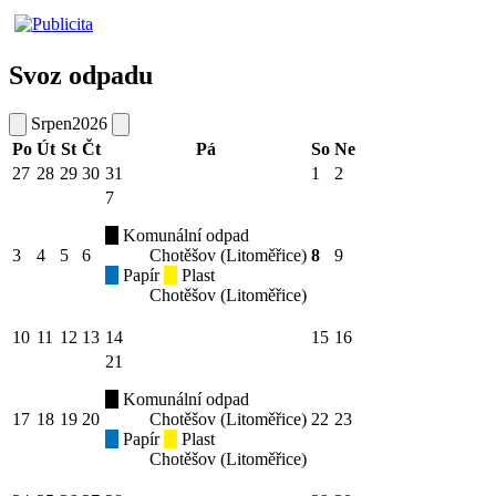
Svoz odpadu
Srpen
2026
Po
Út
St
Čt
Pá
So
Ne
27
28
29
30
31
1
2
7
Komunální odpad
3
4
5
6
Chotěšov (Litoměřice)
8
9
Papír
Plast
Chotěšov (Litoměřice)
10
11
12
13
14
15
16
21
Komunální odpad
17
18
19
20
Chotěšov (Litoměřice)
22
23
Papír
Plast
Chotěšov (Litoměřice)