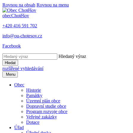
Rovnou na obsah
Rovnou na menu
obec
Chotěšov
+420 416 591 702
info@ou-chotesov.cz
Facebook
Hledaný výraz
Hledat
rozšířené vyhledávání
Menu
Obec
Historie
Památky
Územní plán obce
Dopravní studie obce
Program rozvoje obce
Veřejné zakázky
Dotace
Úřad
Úřední deska