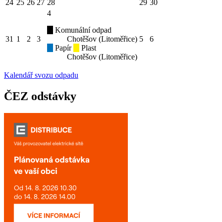
24
25
26
27
28
29
30
4
Komunální odpad
31
1
2
3
Chotěšov (Litoměřice)
5
6
Papír
Plast
Chotěšov (Litoměřice)
Kalendář svozu odpadu
ČEZ odstávky