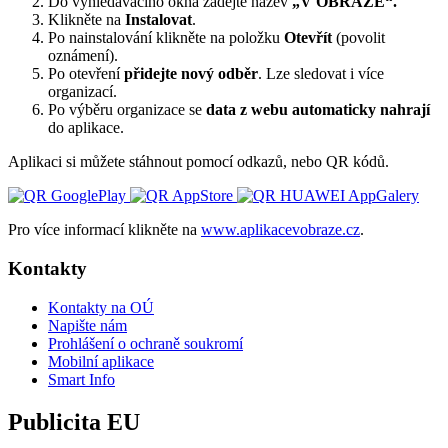
Do vyhledávacího okna zadejte název
„V OBRAZE“.
Klikněte na
Instalovat
.
Po nainstalování klikněte na položku
Otevřít
(povolit
oznámení).
Po otevření
přidejte nový odběr
. Lze sledovat i více
organizací.
Po výběru organizace se
data z webu automaticky nahrají
do aplikace.
Aplikaci si můžete stáhnout pomocí odkazů, nebo QR kódů.
Pro více informací klikněte na
www.aplikacevobraze.cz
.
Kontakty
Kontakty na OÚ
Napište nám
Prohlášení o ochraně soukromí
Mobilní aplikace
Smart Info
Publicita EU