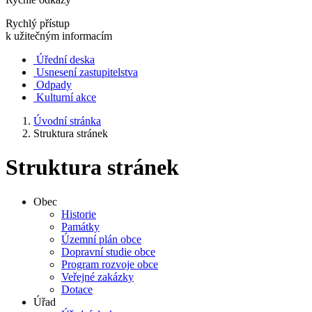
Rychlý přístup
k užitečným informacím
Úřední deska
Usnesení zastupitelstva
Odpady
Kulturní akce
Úvodní stránka
Struktura stránek
Struktura stránek
Obec
Historie
Památky
Územní plán obce
Dopravní studie obce
Program rozvoje obce
Veřejné zakázky
Dotace
Úřad