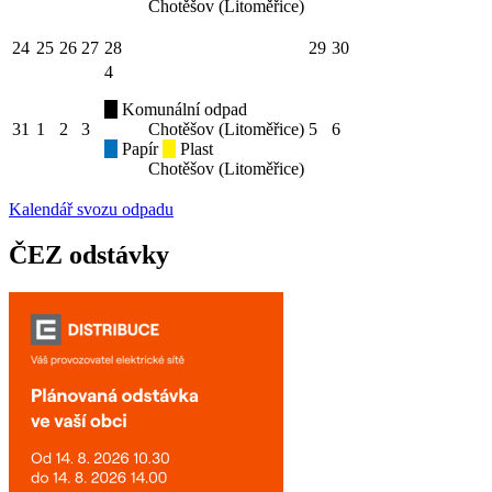
Chotěšov (Litoměřice)
24
25
26
27
28
29
30
4
Komunální odpad
31
1
2
3
Chotěšov (Litoměřice)
5
6
Papír
Plast
Chotěšov (Litoměřice)
Kalendář svozu odpadu
ČEZ odstávky