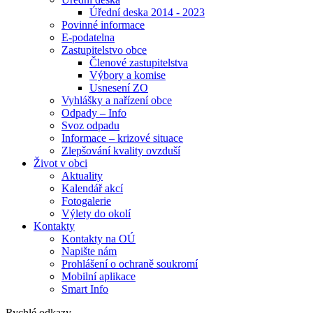
Úřední deska 2014 - 2023
Povinné informace
E-podatelna
Zastupitelstvo obce
Členové zastupitelstva
Výbory a komise
Usnesení ZO
Vyhlášky a nařízení obce
Odpady – Info
Svoz odpadu
Informace – krizové situace
Zlepšování kvality ovzduší
Život v obci
Aktuality
Kalendář akcí
Fotogalerie
Výlety do okolí
Kontakty
Kontakty na OÚ
Napište nám
Prohlášení o ochraně soukromí
Mobilní aplikace
Smart Info
Rychlé odkazy