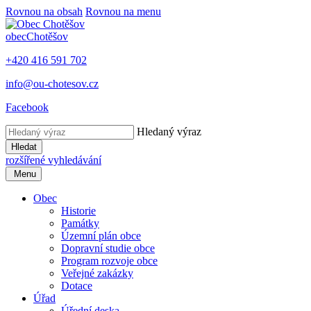
Rovnou na obsah
Rovnou na menu
obec
Chotěšov
+420 416 591 702
info@ou-chotesov.cz
Facebook
Hledaný výraz
Hledat
rozšířené vyhledávání
Menu
Obec
Historie
Památky
Územní plán obce
Dopravní studie obce
Program rozvoje obce
Veřejné zakázky
Dotace
Úřad
Úřední deska