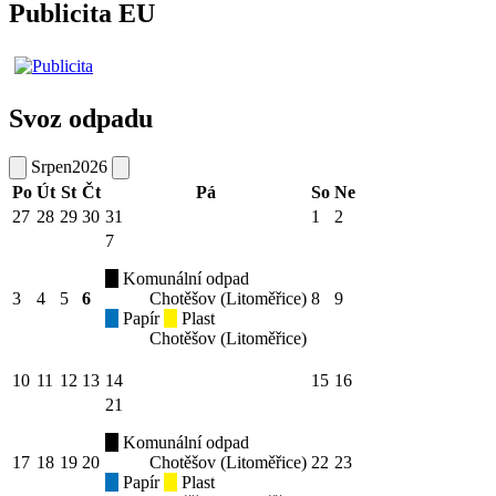
Publicita EU
Svoz odpadu
Srpen
2026
Po
Út
St
Čt
Pá
So
Ne
27
28
29
30
31
1
2
7
Komunální odpad
3
4
5
6
Chotěšov (Litoměřice)
8
9
Papír
Plast
Chotěšov (Litoměřice)
10
11
12
13
14
15
16
21
Komunální odpad
17
18
19
20
Chotěšov (Litoměřice)
22
23
Papír
Plast