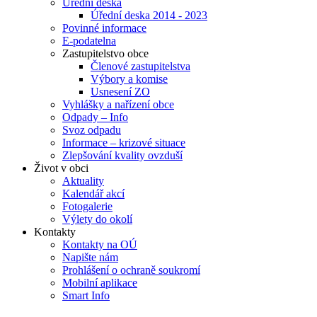
Úřední deska
Úřední deska 2014 - 2023
Povinné informace
E-podatelna
Zastupitelstvo obce
Členové zastupitelstva
Výbory a komise
Usnesení ZO
Vyhlášky a nařízení obce
Odpady – Info
Svoz odpadu
Informace – krizové situace
Zlepšování kvality ovzduší
Život v obci
Aktuality
Kalendář akcí
Fotogalerie
Výlety do okolí
Kontakty
Kontakty na OÚ
Napište nám
Prohlášení o ochraně soukromí
Mobilní aplikace
Smart Info